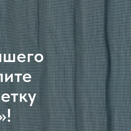
ашего
пите
етку
»!