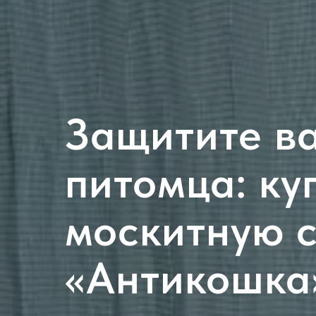
Защитите в
питомца: ку
москитную с
«Антикошка