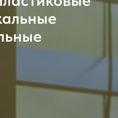
пластиковые
кальные
льные