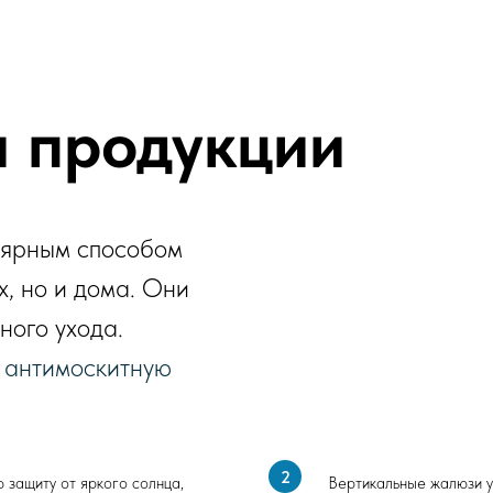
 продукции
лярным способом
х, но и дома. Они
ного ухода.
ь антимоскитную
 защиту от яркого солнца,
Вертикальные жалюзи у