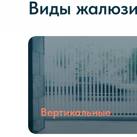
Виды жалюз
Вертикальные
★ Подробнее