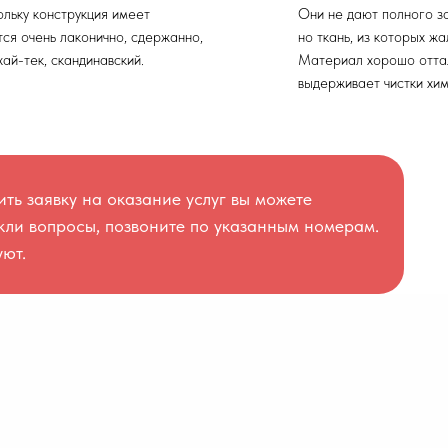
ольку конструкция имеет
Они не дают полного з
тся очень лаконично, сдержанно,
но ткань, из которых ж
ай-тек, скандинавский.
Материал хорошо отталк
выдерживает чистки хи
ть заявку на оказание услуг вы можете
никли вопросы, позвоните по указанным номерам.
ют.