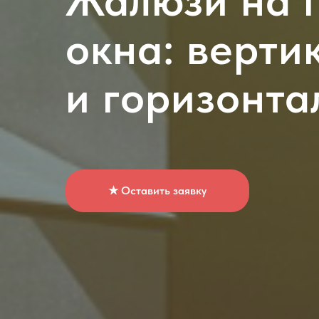
Жалюзи на 
окна: верти
и горизонта
★ Оставить заявку