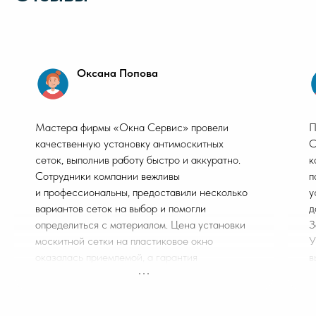
Оксана Попова
Мастера фирмы «Окна Сервис» провели
П
качественную установку антимоскитных
С
сеток, выполнив работу быстро и аккуратно.
к
Сотрудники компании вежливы
п
и профессиональны, предоставили несколько
у
вариантов сеток на выбор и помогли
д
определиться с материалом. Цена установки
З
москитной сетки на пластиковое окно
У
оказалась приемлемой, а гарантия
в
на работу — надёжной. Рекомендую
и
обратиться в «Окна Сервис»!
У
в